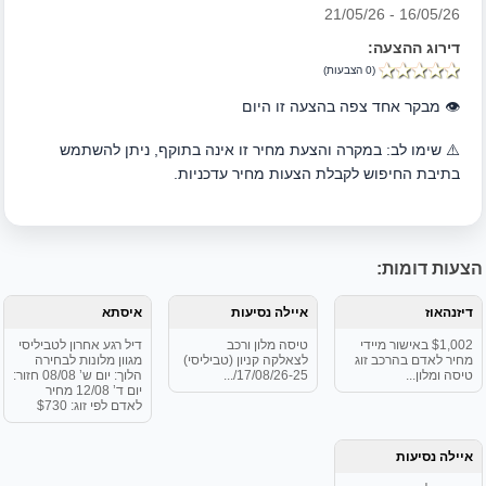
16/05/26 - 21/05/26
דירוג ההצעה:
(0 הצבעות)
👁️ מבקר אחד צפה בהצעה זו היום
⚠️ שימו לב: במקרה והצעת מחיר זו אינה בתוקף, ניתן להשתמש
בתיבת החיפוש לקבלת הצעות מחיר עדכניות.
הצעות דומות:
דיזנהאוז
איילה נסיעות
איסתא
$1,002 באישור מיידי
טיסה מלון ורכב
דיל רגע אחרון לטביליסי
מחיר לאדם בהרכב זוג
לצאלקה קניון (טביליסי)
מגוון מלונות לבחירה
טיסה ומלון...
17/08/26-25/...
הלוך: יום ש’ 08/08 חזור:
יום ד’ 12/08 מחיר
לאדם לפי זוג: $730
איילה נסיעות