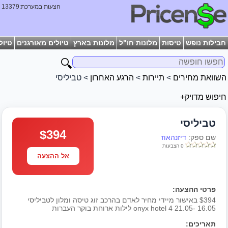
הצעות במערכת:13379
חבילות נופש
טיסות
מלונות חו"ל
מלונות בארץ
טיולים מאורגנים
טיול
🔍
השוואת מחירים
>
תיירות
>
הרגע האחרון
> טביליסי
חיפוש מדויק+
טביליסי
$394
שם ספק:
דיזנהאוז
0 הצבעות
אל ההצעה
פרטי ההצעה:
$394 באישור מיידי מחיר לאדם בהרכב זוג טיסה ומלון לטביליסי
16.05 -21.05 onyx hotel 4 לילות ארוחת בוקר העברות
תאריכים: