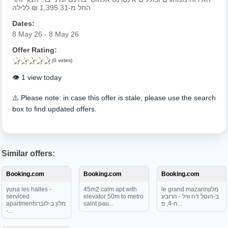
החל מ-1,395.31 ₪ ללילה
Dates:
8 May 26 - 8 May 26
Offer Rating:
(0 votes)
👁️ 1 view today
⚠️ Please note: in case this offer is stale, please use the search
box to find updated offers.
Similar offers:
Booking.com
Booking.com
Booking.com
yuna les halles -
45m2 calm apt with
le grand mazarinמלון
serviced
elevator 50m to metro
ב-הוטל דה וויל - הרובע
apartmentsמלון ב-לובר
saint pau...
ה-4, פ...
-...