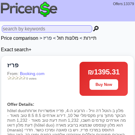
Offers:13379
🔎
Price comparison
>
> פריז
מלונות חול
>
תיירות
Exact search+
פריז
₪1395.31
From:
Booking.com
0 votes
Buy Now
Offer Details:
hôtel duoמלון ב-הוטל דה וויל - הרובע ה-4, פריז אפשרויות ארוחת
הבוקר מתוך ציון מקסימלי של 10, דירוג אורחים 8.5 8.5 טוב מאוד -
מה אורחים קודמים חשבו, 1,232 חוות דעת טוב מאוד · 1,232 חוות
דעת מלון דואו (hôtel duo) הוא מלון קונספט שנמצא ברובע מארה
(marais) התוסס במרכז פריז, ויש בו סאונה ומרכז כושר. חדרי
האירוח ממוזגים וכוללים אינטרנט אלחוטי בחינם ומיני בר. הצג יותר