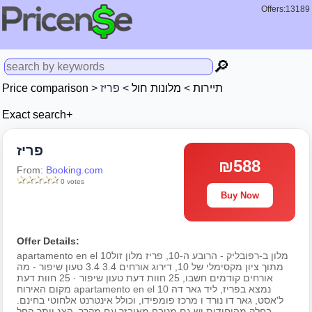
Offers:13189
🔎
Price comparison
>
> פריז
מלונות חול
>
תיירות
Exact search+
פריז
₪588
From:
Booking.com
0 votes
Buy Now
Offer Details:
apartamento en el 10מלון ב-רפובליק - הרובע ה-10, פריז מלון זול
מתוך ציון מקסימלי של 10, דירוג אורחים 3.4 3.4 טעון שיפור - מה
אורחים קודמים חשבו, 25 חוות דעת טעון שיפור · 25 חוות דעת
מקום האירוח apartamento en el 10 נמצא בפריז, ליד גאר דה
ל'אסט, גאר דו נורד ו מרכז פומפידו, וכולל אינטרנט אלחוטי בחינם.
בחלק מהיחידות יש גם מטבח מאובזר עם מקרר. הצג יותר החל