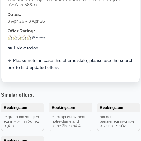
מ-588 ₪ ללילה
Dates:
3 Apr 26 - 3 Apr 26
Offer Rating:
(0 votes)
👁️ 1 view today
⚠️ Please note: in case this offer is stale, please use the search
box to find updated offers.
Similar offers:
Booking.com
Booking.com
Booking.com
le grand mazarinמלון
calm apt 60m2 near
nid douillet
ב-הוטל דה וויל - הרובע
notre-dame and
parisienמלון ב-הרובע
ה-4, פ...
seine 2bdrs n4-4...
הלטיני - הרובע ה...
Booking.com