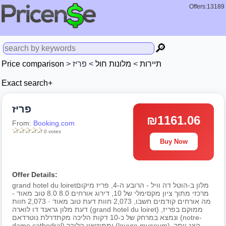
Offers:13189
🔎
Price comparison
>
> פריז
מלונות חול
>
תיירות
Exact search+
פריז
₪1161.06
From:
Booking.com
0 votes
Buy Now
Offer Details:
grand hotel du loiretמלון ב-הוטל דה וויל - הרובע ה-4, פריז מיקום
מרכזי מתוך ציון מקסימלי של 10, דירוג אורחים 8.0 8.0 טוב מאוד -
מה אורחים קודמים חשבו, 2,073 חוות דעת טוב מאוד · 2,073 חוות
דעת מלון גראנד דו לוארה (grand hotel du loiret) ממוקם בפריז,
ונמצא במרחק של כ-10 דקות הליכה מקתדרלת נוטרדאם (notre-
dame cathedral) וממוזיאון הלובר (louvre museum). הצג יותר