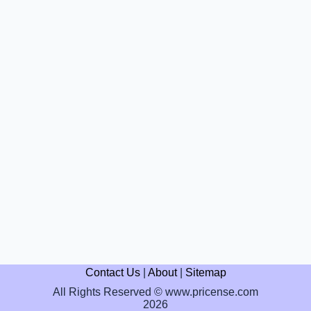
Contact Us
|
About
|
Sitemap
All Rights Reserved © www.pricense.com
2026