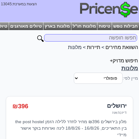
הצעות במערכת:13045
חבילות נופש
טיסות
מלונות חו"ל
מלונות בארץ
טיולים מאורגנים
טיול
🔍
השוואת מחירים
>
תיירות
> מלונות
חיפוש מדויק+
מלונות
מיין לפי:
ירושלים
₪396
דיזנהאוז
מלון בירושלים ₪396 מחיר לחדר ללילה הזמן the post hostel
בין התאריכים, 16/8/26 - 18/8/26 לינה וארוחת בוקר אישור
מיידי